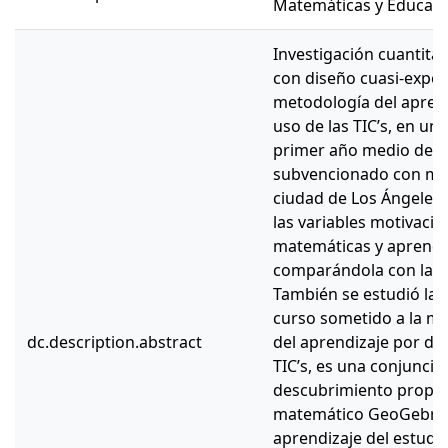
Matemáticas y Educaci
Investigación cuantitati
con diseño cuasi-exper
metodología del apren
uso de las TIC’s, en u
primer año medio de un
subvencionado con mod
ciudad de Los Ángeles,
las variables motivació
matemáticas y aprendiz
comparándola con la m
También se estudió la r
curso sometido a la m
dc.description.abstract
del aprendizaje por de
TIC’s, es una conjunció
descubrimiento propues
matemático GeoGebra, e
aprendizaje del estudi