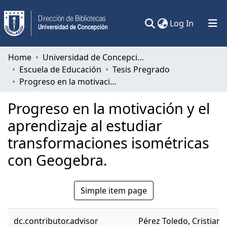
(current)
Log In
Communities & Collections
Home
Universidad de Concepción
Escuela de Educación
Tesis Pregrado
All of DSpace
Progreso en la motivación y el aprendizaje al estudiar transformaciones isométricas con Geogebra.
Statistics
Progreso en la motivación y el
aprendizaje al estudiar
transformaciones isométricas
con Geogebra.
Simple item page
dc.contributor.advisor
Pérez Toledo, Cristian 