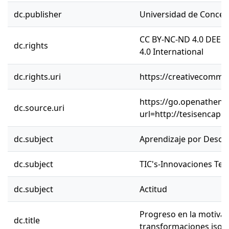
dc.publisher
Universidad de Concep
CC BY-NC-ND 4.0 DEED
dc.rights
4.0 International
dc.rights.uri
https://creativecommon
https://go.openathens.
dc.source.uri
url=http://tesisencap.
dc.subject
Aprendizaje por Descu
dc.subject
TIC's-Innovaciones Tec
dc.subject
Actitud
Progreso en la motivaci
dc.title
transformaciones isom