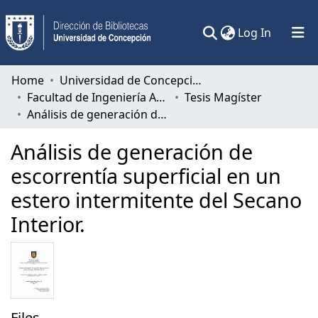
(current)
Log In
Communities & Collections
Home
Universidad de Concepción
Facultad de Ingeniería Agrícola
Tesis Magíster
All of DSpace
Análisis de generación de escorrentía superficial en un estero intermitente del Secano Interior.
Statistics
Análisis de generación de
escorrentía superficial en un
estero intermitente del Secano
Interior.
Files