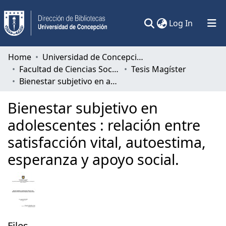
(current)
Log In
Communities & Collections
Home
Universidad de Concepción
Facultad de Ciencias Sociales
Tesis Magíster
All of DSpace
Bienestar subjetivo en adolescentes : relación entre satisfacción vital, autoestima, esperanza y apoyo social.
Statistics
Bienestar subjetivo en
adolescentes : relación entre
satisfacción vital, autoestima,
esperanza y apoyo social.
Files