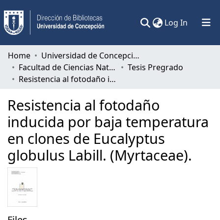
(current)
Log In
Communities & Collections
Home
Universidad de Concepción
Facultad de Ciencias Naturales y Oceanográficas
Tesis Pregrado
All of DSpace
Resistencia al fotodaño inducida por baja temperatura en clones de Eucalyptus globulus Labill. (Myrtaceae).
Statistics
Resistencia al fotodaño
inducida por baja temperatura
en clones de Eucalyptus
globulus Labill. (Myrtaceae).
Files