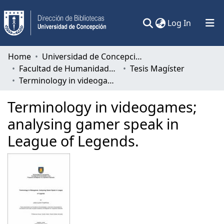
(current)
Log In
Communities & Collections
Home
Universidad de Concepción
Facultad de Humanidades y Arte
Tesis Magíster
All of DSpace
Terminology in videogames; analysing gamer speak in League of Legends.
Statistics
Terminology in videogames;
analysing gamer speak in
League of Legends.