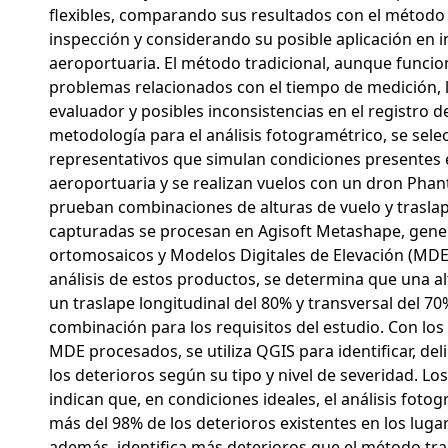
flexibles, comparando sus resultados con el método 
inspección y considerando su posible aplicación en i
aeroportuaria. El método tradicional, aunque funcio
problemas relacionados con el tiempo de medición, l
evaluador y posibles inconsistencias en el registro de
metodología para el análisis fotogramétrico, se selec
representativos que simulan condiciones presentes 
aeroportuaria y se realizan vuelos con un dron Phan
prueban combinaciones de alturas de vuelo y traslap
capturadas se procesan en Agisoft Metashape, gen
ortomosaicos y Modelos Digitales de Elevación (MDE).
análisis de estos productos, se determina que una a
un traslape longitudinal del 80% y transversal del 70
combinación para los requisitos del estudio. Con lo
MDE procesados, se utiliza QGIS para identificar, delim
los deterioros según su tipo y nivel de severidad. Lo
indican que, en condiciones ideales, el análisis foto
más del 98% de los deterioros existentes en los luga
además, identifica más deterioros que el método trad