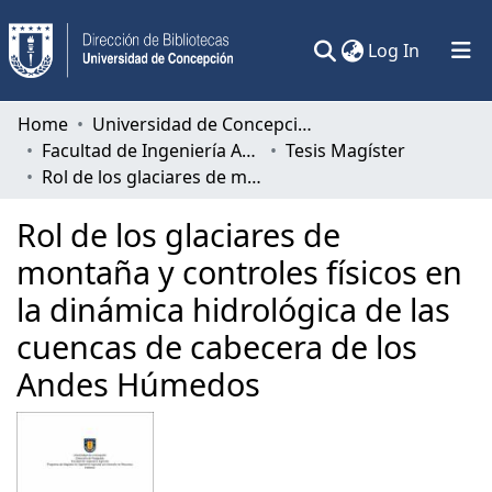
(current)
Log In
Communities & Collections
Home
Universidad de Concepción
Facultad de Ingeniería Agrícola
Tesis Magíster
All of DSpace
Rol de los glaciares de montaña y controles físicos en la dinámica hidrológica de las cuencas de cabecera de los Andes Húmedos
Statistics
Rol de los glaciares de
montaña y controles físicos en
la dinámica hidrológica de las
cuencas de cabecera de los
Andes Húmedos