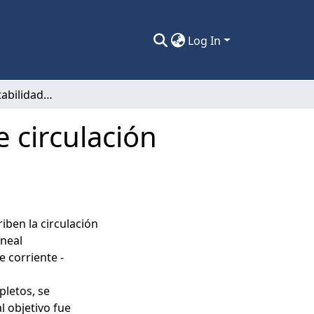
Log In
Control y "adaptabilidad" en un modelo de circulación oceánica.
 circulación
iben la circulación
ineal
e corriente -
pletos, se
al objetivo fue