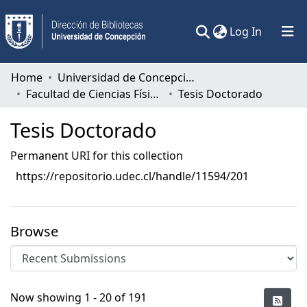
(current)
Log In
Communities & Collections
Home
Universidad de Concepción
Facultad de Ciencias Físicas y Matemáticas
Tesis Doctorado
All of DSpace
Tesis Doctorado
Statistics
Permanent URI for this collection
https://repositorio.udec.cl/handle/11594/201
Browse
Recent Submissions
Now showing
1 - 20 of 191