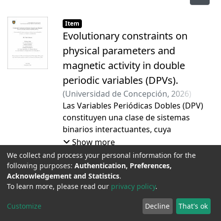
Item
Evolutionary constraints on
physical parameters and
magnetic activity in double
periodic variables (DPVs).
(
Universidad de Concepción
,
2026
)
Calderón, Paul Adrian
Las Variables Periódicas Dobles (DPV)
;
Mennickent Cid,
Ronald Enrique
constituyen una clase de sistemas
;
Schleicher, Dominik
binarios interactuantes, cuya
variabilidad de ciclo largo sigue siendo
Show more
uno de los fenómenos más intrigantes
We collect and process your personal information for the
de la astrofísica estelar. Esta tesis
following purposes:
Authentication, Preferences,
Item
Acknowledgement and Statistics
.
doctoral presenta una investigación
Hong-ou-mandel interference in
To learn more, please read our
privacy policy
.
sobre la naturaleza de las DVP mediante
multiport photonic devices.
un enfoque dual: la determinación
Customize
Decline
That's ok
(
Universidad de Concepción
,
2026
)
Lira
precisa de parámetros fundamentales
Tacca, Letícia
La interferencia Hong–Ou–Mandel
;
Walborn, Stephen Patrick