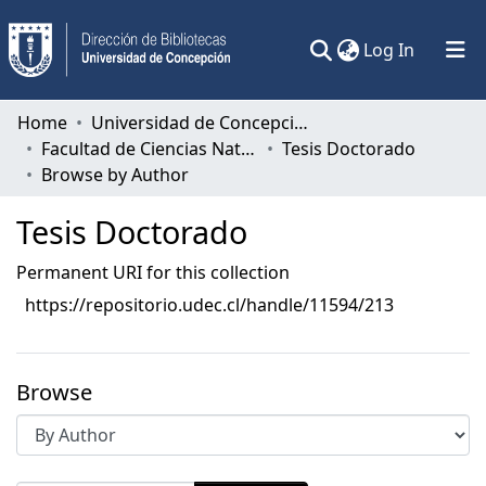
(current)
Log In
Communities & Collections
Home
Universidad de Concepción
Facultad de Ciencias Naturales y Oceanográficas
Tesis Doctorado
All of DSpace
Browse by Author
Tesis Doctorado
Permanent URI for this collection
https://repositorio.udec.cl/handle/11594/213
Browse