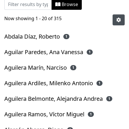
Browsing Tesis Doctorado by Author
Browse
Now showing
1 - 20 of 315
Abdala Díaz, Roberto
1
Aguilar Paredes, Ana Vanessa
1
Aguilera Marín, Narciso
1
Aguilera Ardiles, Milenko Antonio
1
Aguilera Belmonte, Alejandra Andrea
1
Aguilera Ramos, Víctor Miguel
1