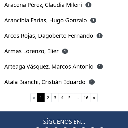
Aracena Pérez, Claudia Mileni
1
Arancibia Farías, Hugo Gonzalo
1
Arcos Rojas, Dagoberto Fernando
1
Armas Lorenzo, Elier
1
Arteaga Vásquez, Marcos Antonio
1
Atala Bianchi, Cristián Eduardo
1
(current)
«
1
2
3
4
5
...
16
»
SÍGUENOS EN...