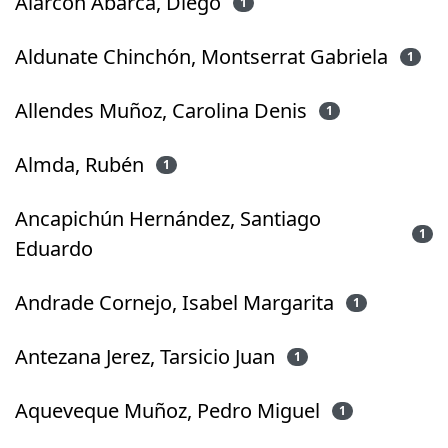
Alarcón Abarca, Diego
1
Aldunate Chinchón, Montserrat Gabriela
1
Allendes Muñoz, Carolina Denis
1
Almda, Rubén
1
Ancapichún Hernández, Santiago
1
Eduardo
Andrade Cornejo, Isabel Margarita
1
Antezana Jerez, Tarsicio Juan
1
Aqueveque Muñoz, Pedro Miguel
1