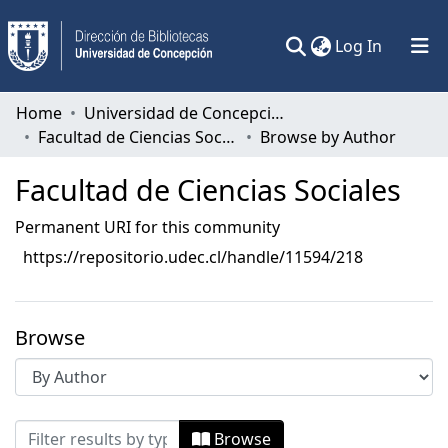
(current)
Log In
Communities & Collections
Home
Universidad de Concepción
Facultad de Ciencias Sociales
Browse by Author
All of DSpace
Facultad de Ciencias Sociales
Permanent URI for this community
https://repositorio.udec.cl/handle/11594/218
Browse
Browsing Facultad de Ciencias Sociales
Browse