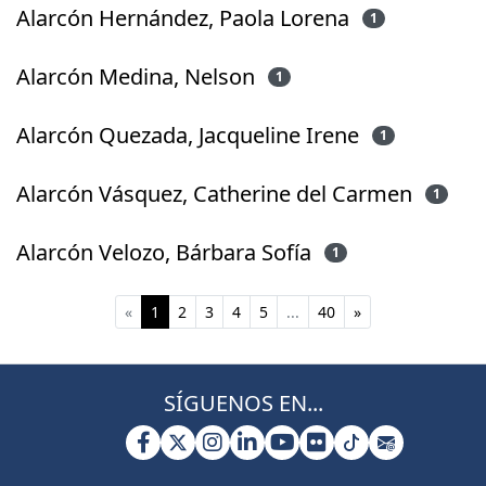
Alarcón Hernández, Paola Lorena
1
Alarcón Medina, Nelson
1
Alarcón Quezada, Jacqueline Irene
1
Alarcón Vásquez, Catherine del Carmen
1
Alarcón Velozo, Bárbara Sofía
1
(current)
«
1
2
3
4
5
...
40
»
SÍGUENOS EN...