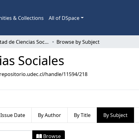
ties & Collections
All of DSpace
Facultad de Ciencias Sociales
Browse by Subject
ias Sociales
/repositorio.udec.cl/handle/11594/218
 Issue Date
By Author
By Title
By Subject
cias Sociales by Subject
Browse