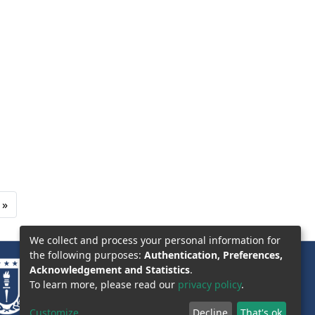
»
We collect and process your personal information for
the following purposes:
Authentication, Preferences,
Acknowledgement and Statistics
.
To learn more, please read our
privacy policy
.
Customize
Decline
That's ok