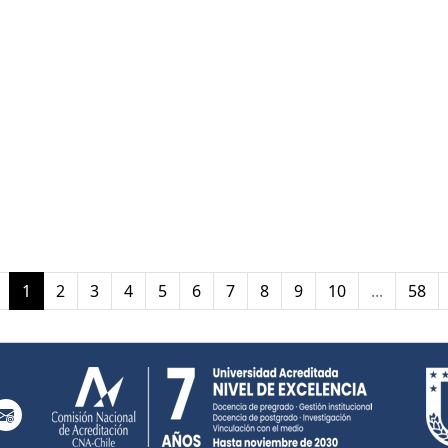
(current)
1
2
3
4
5
6
7
8
9
10
...
58