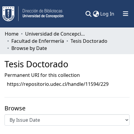
(current)
Log In
Communities & Collections
Home
Universidad de Concepción
Facultad de Enfermería
Tesis Doctorado
All of DSpace
Browse by Date
Tesis Doctorado
Permanent URI for this collection
https://repositorio.udec.cl/handle/11594/229
Browse