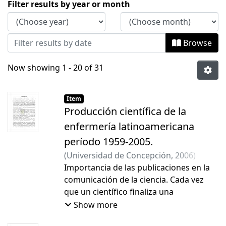
Browsing Tesis Doctorado by Issue Dat
Filter results by year or month
Browse
Now showing
1 - 20 of 31
Item
Producción científica de la
enfermería latinoamericana
período 1959-2005.
(
Universidad de Concepción
,
2006
)
Mendoza Parra, Sara Elisa Elvira
Importancia de las publicaciones en la
;
Paravic
Klijn, Tatiana María
comunicación de la ciencia. Cada vez
que un científico finaliza una
investigación, tiene que divulgar sus
Show more
resultados y conclusiones para el resto