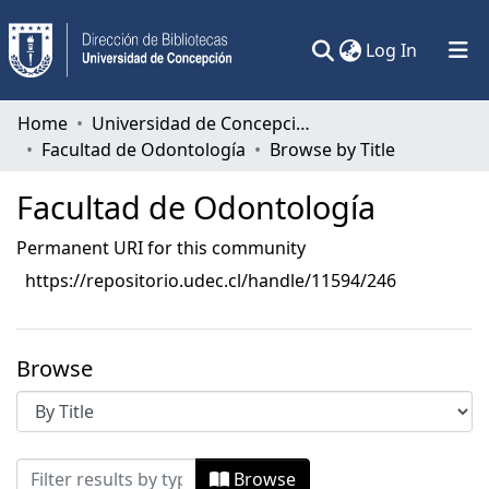
(current)
Log In
Communities & Collections
Home
Universidad de Concepción
Facultad de Odontología
Browse by Title
All of DSpace
Facultad de Odontología
Permanent URI for this community
https://repositorio.udec.cl/handle/11594/246
Browse
Browsing Facultad de Odontología by Ti
Browse