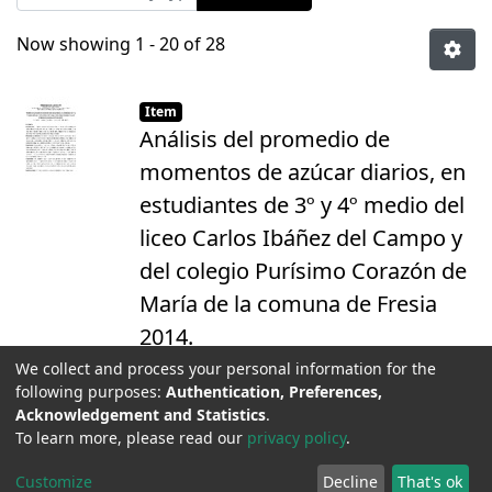
Now showing
1 - 20 of 28
Item
Análisis del promedio de
momentos de azúcar diarios, en
estudiantes de 3º y 4º medio del
liceo Carlos Ibáñez del Campo y
del colegio Purísimo Corazón de
María de la comuna de Fresia
2014.
(
Universidad de Concepción
,
2014
)
We collect and process your personal information for the
following purposes:
Authentication, Preferences,
Sandoval Pacheco, Gonzalo
El objetivo de este estudio es conocer la
;
Rivas
Acknowledgement and Statistics
.
Salazar, Renato
realidad de los alumnos de
;
Carrasco Condeza,
To learn more, please read our
privacy policy
.
Fernando
establecimientos educacionales en
;
Jouannet Brintrup, Jean
Pierre
relación a la dieta que llevan a diario, y
Show more
Customize
Decline
That's ok