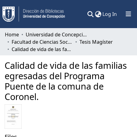
(current)
Log In
Communities & Collections
Home
Universidad de Concepción
Facultad de Ciencias Sociales
Tesis Magíster
All of DSpace
Calidad de vida de las familias egresadas del Programa Puente de la comuna de Coronel.
Statistics
Calidad de vida de las familias
egresadas del Programa
Puente de la comuna de
Coronel.
Files