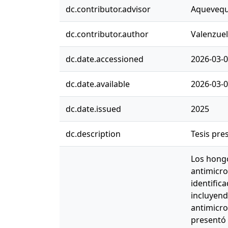
dc.contributor.advisor
Aquevequ
dc.contributor.author
Valenzuel
dc.date.accessioned
2026-03-0
dc.date.available
2026-03-0
dc.date.issued
2025
dc.description
Tesis pre
Los hongo
antimicro
identific
incluyend
antimicro
presentó 