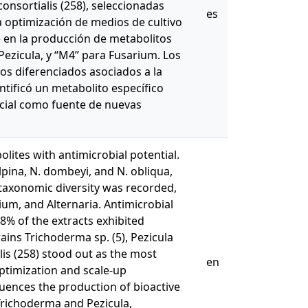
consortialis (258), seleccionadas
es
 optimización de medios de cultivo
e en la producción de metabolitos
Pezicula, y “M4” para Fusarium. Los
os diferenciados asociados a la
ntificó un metabolito específico
ncial como fuente de nuevas
ites with antimicrobial potential.
lpina, N. dombeyi, and N. obliqua,
 taxonomic diversity was recorded,
um, and Alternaria. Antimicrobial
8% of the extracts exhibited
trains Trichoderma sp. (5), Pezicula
lis (258) stood out as the most
en
ptimization and scale-up
luences the production of bioactive
Trichoderma and Pezicula,