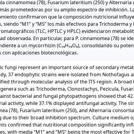
cula cinnamomea (78), Fusarium lateritium (250) y Alternaria 
más prometedoras por su amplio espectro de inhibición. La
lamiento confirmaron que la composición nutricional influy
s, siendo “M1” y “M5” los más efectivos para Trichoderma y 
cromatográficos (TLC, HPTLC y HPLC) evidenciaron metabolit
dad observada. En particular, para P. cinnamomea (78) se ide
diente a un mycorrhizin (C₁₄H₁₄O₄), consolidando su pote
 con aplicaciones biotecnológicas.
c fungi represent an important source of secondary metabol
tudy, 37 endophytic strains were isolated from Nothofagus a
ified through molecular analysis of the ITS region. A broad
 genera such as Trichoderma, Clonostachys, Pezicula, Fusari
ainst bacterial and fungal phytopathogens showed that 42.
ial activity, while 37.1% displayed antifungal activity. The s
a (78), Fusarium lateritium (250), and Alternaria consortia
 due to their broad inhibition spectrum. Culture medium o
ts confirmed that nutritional composition significantly inf
es, with media “M1” and “M5” being the most effective for 