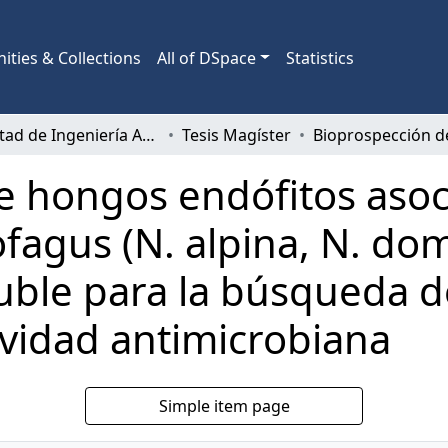
ties & Collections
All of DSpace
Statistics
Facultad de Ingeniería Agrícola
Tesis Magíster
e hongos endófitos asoc
fagus (N. alpina, N. dom
Ñuble para la búsqueda 
ividad antimicrobiana
Simple item page