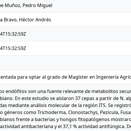
e Muñoz, Pedro Miguel
a Bravo, Héctor Andrés
4T15:32:59Z
4T15:32:59Z
sentada para optar al grado de Magíster en Ingeniería Agrí
s endófitos son una fuente relevante de metabolitos secu
biano. En este estudio se aislaron 37 cepas a partir de N. al
adas mediante análisis molecular de la región ITS. Se regis
o géneros como Trichoderma, Clonostachys, Pezicula, Fusar
bianos frente a bacterias y hongos fitopatógenos mostraron
actividad antibacteriana y el 37,1 % actividad antifúngica.