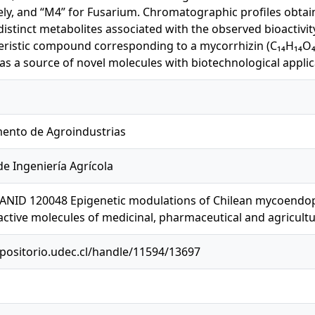
ely, and “M4” for Fusarium. Chromatographic profiles obta
distinct metabolites associated with the observed bioactivity.
eristic compound corresponding to a mycorrhizin (C₁₄H₁₄O₄) 
 as a source of novel molecules with biotechnological applic
ento de Agroindustrias
de Ingeniería Agrícola
ANID 120048 Epigenetic modulations of Chilean mycoendoph
active molecules of medicinal, pharmaceutical and agricultur
epositorio.udec.cl/handle/11594/13697