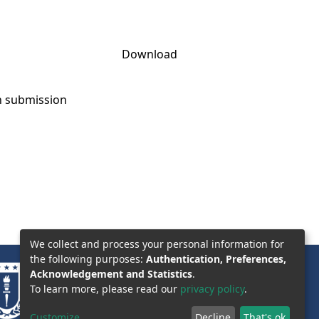
Download
on submission
We collect and process your personal information for
the following purposes:
Authentication, Preferences,
Acknowledgement and Statistics
.
To learn more, please read our
privacy policy
.
Customize
Decline
That's ok