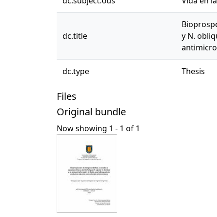
dc.subject.ods
Vida en l
Bioprospe
dc.title
y N. obli
antimicr
dc.type
Thesis
Files
Original bundle
Now showing
1 - 1 of 1