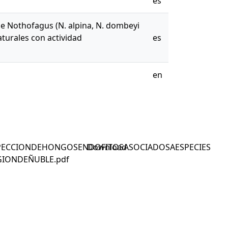
es
e Nothofagus (N. alpina, N. dombeyi
aturales con actividad
es
en
SPECCIONDEHONGOSENDOFITOSASOCIADOSAESPECIES
Download
IONDEÑUBLE.pdf