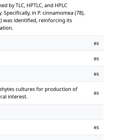
ined by TLC, HPTLC, and HPLC
 Specifically, in P. cinnamomea (78),
was identified, reinforcing its
ation.
es
es
es
ytes cultures for production of
es
al interest.
es