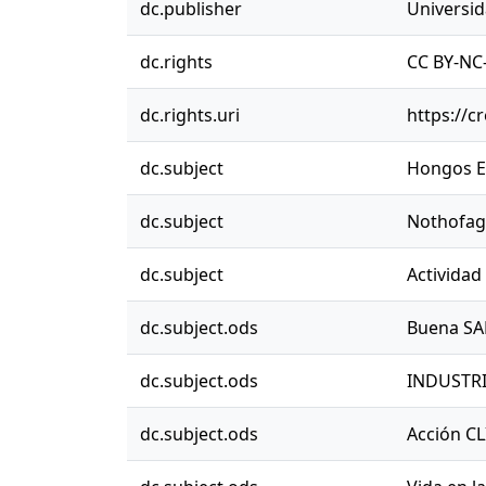
dc.publisher
Universi
dc.rights
CC BY-NC-
dc.rights.uri
https://c
dc.subject
Hongos E
dc.subject
Nothofag
dc.subject
Actividad
dc.subject.ods
Buena S
dc.subject.ods
INDUSTRIA
dc.subject.ods
Acción C