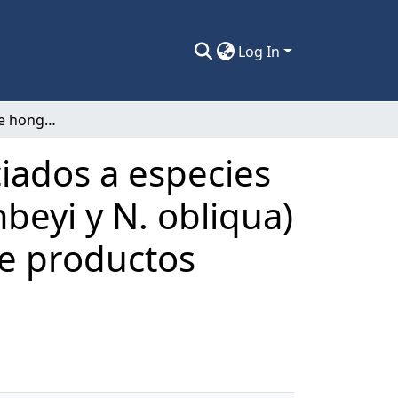
Log In
Bioprospección de hongos endófitos asociados a especies chilenas de Nothofagus (N. alpina, N. dombeyi y N. obliqua) de la región de Ñuble para la búsqueda de productos naturales con actividad antimicrobiana
iados a especies
beyi y N. obliqua)
de productos