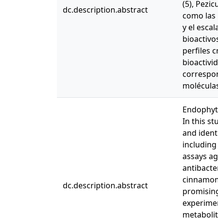
(5), Pezi
dc.description.abstract
como las 
y el esca
bioactivo
perfiles 
bioactivi
correspon
moléculas
Endophyti
In this s
and ident
including
assays ag
antibacter
cinnamome
dc.description.abstract
promising
experimen
metabolit