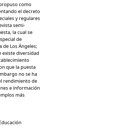
se propuso como
mentando el decreto
eciales y regulares
evista semi-
esta, la cual se
special de
a de Los Ángeles;
e existe diversidad
stablecimiento
on que la puesta
 embargo no se ha
el rendimiento de
iones e información
jemplos más
 Educación