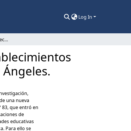
Log In
Implementación del Decreto N°83 en establecimientos regulares y especiales de la ciudad de Los Ángeles.
ablecimientos
s Ángeles.
nvestigación,
 de una nueva
° 83, que entró en
taciones de
ades educativas
a. Para ello se