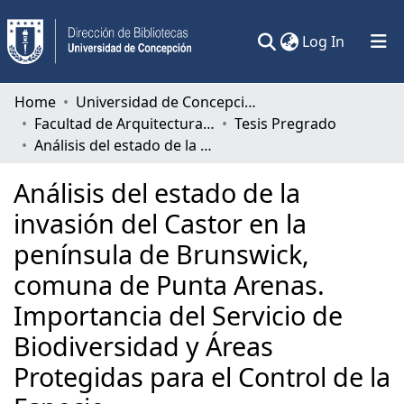
(current)
Log In
Communities & Collections
Home
Universidad de Concepción
Facultad de Arquitectura, Urbanismo y Geografía
Tesis Pregrado
All of DSpace
Análisis del estado de la invasión del Castor en la península de Brunswick, comuna de Punta Arenas. Importancia del Servicio de Biodiversidad y Áreas Protegidas para el Control de la Especie.
Statistics
Análisis del estado de la
invasión del Castor en la
península de Brunswick,
comuna de Punta Arenas.
Importancia del Servicio de
Biodiversidad y Áreas
Protegidas para el Control de la