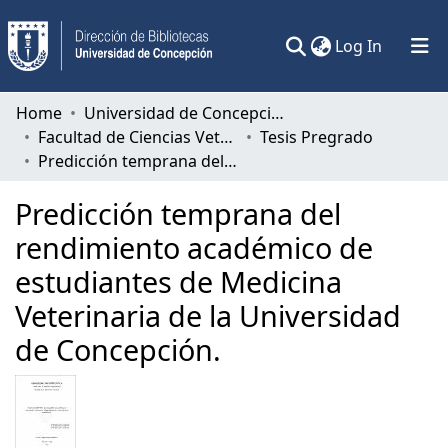
(current)
Log In
Communities & Collections
Home
Universidad de Concepción
Facultad de Ciencias Veterinarias
Tesis Pregrado
All of DSpace
Predicción temprana del rendimiento académico de estudiantes de Medicina Veterinaria de la Universidad de Concepción.
Statistics
Predicción temprana del
rendimiento académico de
estudiantes de Medicina
Veterinaria de la Universidad
de Concepción.