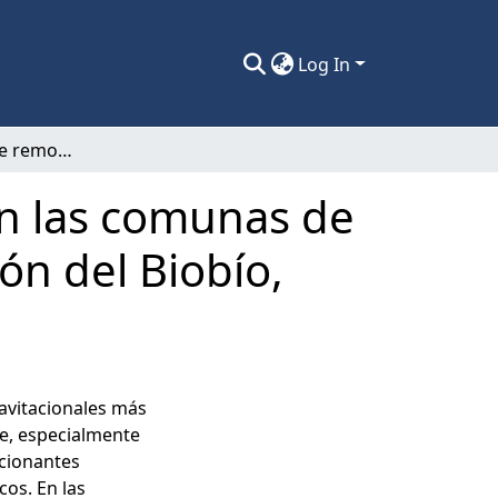
Log In
Susceptibilidad de remociones en masa en las comunas de Talcahuano, Tomé, Penco y Hualpén: Región del Biobío, Chile.
n las comunas de
ón del Biobío,
avitacionales más
le, especialmente
cionantes
cos. En las