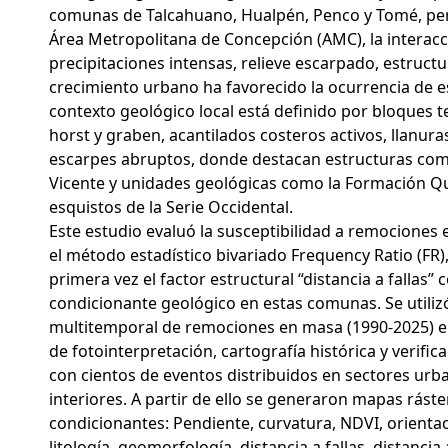
comunas de Talcahuano, Hualpén, Penco y Tomé, per
Área Metropolitana de Concepción (AMC), la interacc
precipitaciones intensas, relieve escarpado, estructu
crecimiento urbano ha favorecido la ocurrencia de es
contexto geológico local está definido por bloques t
horst y graben, acantilados costeros activos, llanura
escarpes abruptos, donde destacan estructuras como
Vicente y unidades geológicas como la Formación Qu
esquistos de la Serie Occidental.
Este estudio evaluó la susceptibilidad a remocione
el método estadístico bivariado Frequency Ratio (FR
primera vez el factor estructural “distancia a fallas”
condicionante geológico en estas comunas. Se utiliz
multitemporal de remociones en masa (1990-2025) e
de fotointerpretación, cartografía histórica y verific
con cientos de eventos distribuidos en sectores urb
interiores. A partir de ello se generaron mapas rást
condicionantes: Pendiente, curvatura, NDVI, orientac
litología, geomorfología, distancia a fallas, distancia 