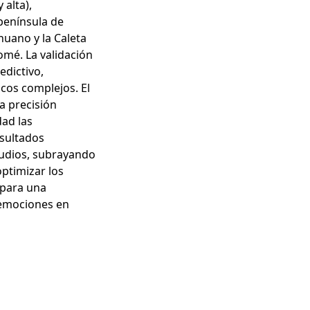
 alta),
 península de
uano y la Caleta
omé. La validación
dictivo,
cos complejos. El
a precisión
dad las
esultados
tudios, subrayando
ptimizar los
 para una
remociones en