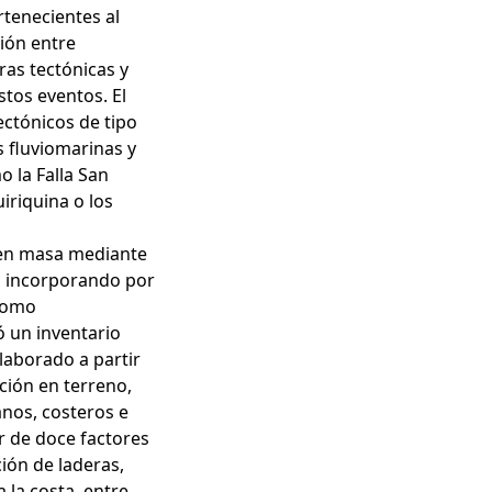
tenecientes al
ión entre
ras tectónicas y
tos eventos. El
ectónicos de tipo
s fluviomarinas y
 la Falla San
iriquina o los
s en masa mediante
), incorporando por
 como
ó un inventario
laborado a partir
ación en terreno,
anos, costeros e
er de doce factores
ión de laderas,
a la costa, entre