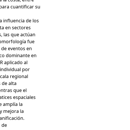
para cuantificar su
 influencia de los
lta en sectores
as, las que actúan
eomorfología fue
 de eventos en
ico dominante en
R aplicado al
individual por
cala regional
 de alta
entras que el
atices espaciales
e amplía la
y mejora la
anificación.
e de