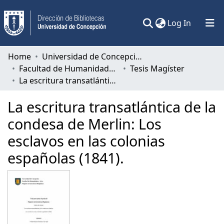
(current)
Log In
Communities & Collections
Home
Universidad de Concepción
Facultad de Humanidades y Arte
Tesis Magíster
All of DSpace
La escritura transatlántica de la condesa de Merlin: Los esclavos en las colonias españolas (1841).
Statistics
La escritura transatlántica de la
condesa de Merlin: Los
esclavos en las colonias
españolas (1841).