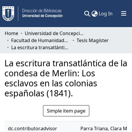
(current)
Log In
Communities & Collections
Home
Universidad de Concepción
Facultad de Humanidades y Arte
Tesis Magíster
All of DSpace
La escritura transatlántica de la condesa de Merlin: Los esclavos en las colonias españolas (1841).
Statistics
La escritura transatlántica de la
condesa de Merlin: Los
esclavos en las colonias
españolas (1841).
Simple item page
dc.contributor.advisor
Parra Triana, Clara Mar