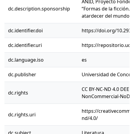
ANID, Proyecto Fondec
dc.description.sponsorship
“Formas de la ficción. L
atardecer del mundo”.
dc.identifier.doi
https://doi.org/10.29
dc.identifier.uri
https://repositorio.ud
dc.language.iso
es
dc.publisher
Universidad de Concep
CC BY-NC-ND 4.0 DEED 
dc.rights
NonCommercial-NoDeriv
https://creativecommon
dc.rights.uri
nd/4.0/
dc.subject
Literatura