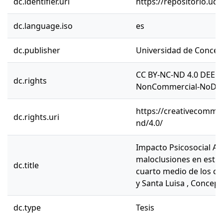
dc.identifier.uri
https://repositorio.ud
dc.language.iso
es
dc.publisher
Universidad de Concep
CC BY-NC-ND 4.0 DEED 
dc.rights
NonCommercial-NoDeriv
https://creativecommon
dc.rights.uri
nd/4.0/
Impacto Psicosocial As
maloclusiones en estu
dc.title
cuarto medio de los co
y Santa Luisa , Concepc
dc.type
Tesis