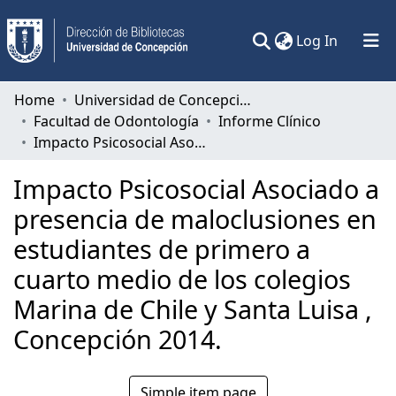
(current)
Log In
Communities & Collections
Home
Universidad de Concepción
Facultad de Odontología
Informe Clínico
All of DSpace
Impacto Psicosocial Asociado a presencia de maloclusiones en estudiantes de primero a cuarto medio de los colegios Marina de Chile y Santa Luisa , Concepción 2014.
Statistics
Impacto Psicosocial Asociado a
presencia de maloclusiones en
estudiantes de primero a
cuarto medio de los colegios
Marina de Chile y Santa Luisa ,
Concepción 2014.
Simple item page