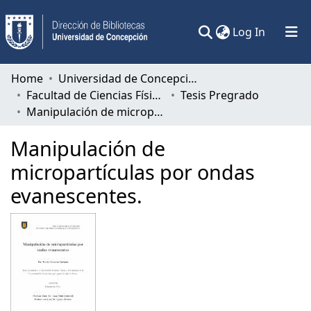
(current)
Log In
Communities & Collections
Home
Universidad de Concepción
Facultad de Ciencias Físicas y Matemáticas
Tesis Pregrado
All of DSpace
Manipulación de micropartículas por ondas evanescentes.
Statistics
Manipulación de
micropartículas por ondas
evanescentes.