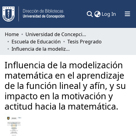
(current)
Log In
Communities & Collections
Home
Universidad de Concepción
Escuela de Educación
Tesis Pregrado
All of DSpace
Influencia de la modelización matemática en el aprendizaje de la función lineal y afín, y su impacto en la motivación y actitud hacia la matemática.
Statistics
Influencia de la modelización
matemática en el aprendizaje
de la función lineal y afín, y su
impacto en la motivación y
actitud hacia la matemática.