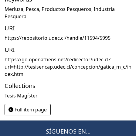
Merluza
,
Pesca
,
Productos Pesqueros
,
Industria
Pesquera
URI
https://repositorio.udec.cl/handle/11594/5995
URI
https://go.openathens.net/redirector/udec.cl?
url=http://tesisencap.udec.cl/concepcion/gatica_m_c/in
dex.html
Collections
Tesis Magíster
Full item page
SÍGUENOS EN...