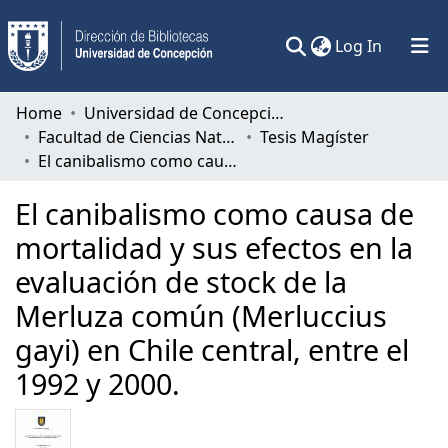
(current)
Log In
Communities & Collections
Home
Universidad de Concepción
Facultad de Ciencias Naturales y Oceanográficas
Tesis Magíster
All of DSpace
El canibalismo como causa de mortalidad y sus efectos en la evaluación de stock de la Merluza común (Merluccius gayi) en Chile central, entre el 1992 y 2000.
Statistics
El canibalismo como causa de
mortalidad y sus efectos en la
evaluación de stock de la
Merluza común (Merluccius
gayi) en Chile central, entre el
1992 y 2000.