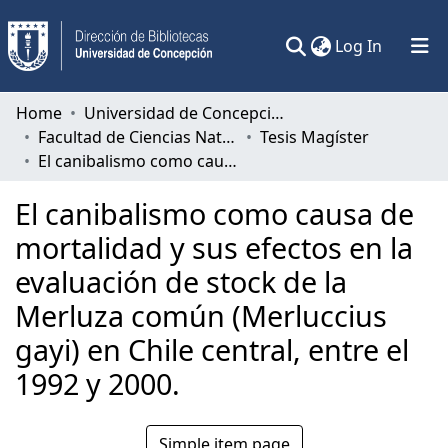
(current)
Log In
Communities & Collections
Home
Universidad de Concepción
Facultad de Ciencias Naturales y Oceanográficas
Tesis Magíster
All of DSpace
El canibalismo como causa de mortalidad y sus efectos en la evaluación de stock de la Merluza común (Merluccius gayi) en Chile central, entre el 1992 y 2000.
Statistics
El canibalismo como causa de
mortalidad y sus efectos en la
evaluación de stock de la
Merluza común (Merluccius
gayi) en Chile central, entre el
1992 y 2000.
Simple item page