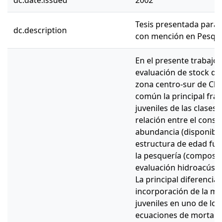
dc.date.issued
2002
Tesis presentada para 
dc.description
con mención en Pesque
En el presente trabajo 
evaluación de stock de
zona centro-sur de Chil
común la principal frac
juveniles de las clases
relación entre el consu
abundancia (disponibil
estructura de edad fue
la pesquería (composici
evaluación hidroacústi
La principal diferenci
incorporación de la mo
juveniles en uno de los 
ecuaciones de mortalid