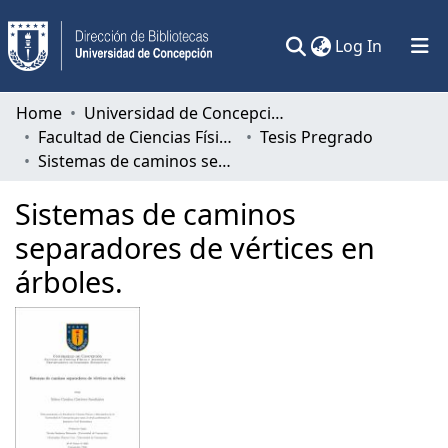
(current)
Log In
Communities & Collections
Home
Universidad de Concepción
Facultad de Ciencias Físicas y Matemáticas
Tesis Pregrado
All of DSpace
Sistemas de caminos separadores de vértices en árboles.
Statistics
Sistemas de caminos
separadores de vértices en
árboles.