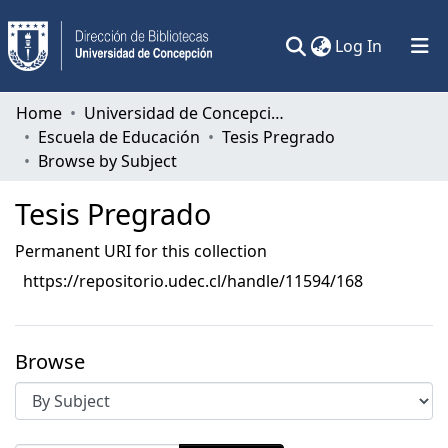
(current)
Log In
Communities & Collections
Home
Universidad de Concepción
Escuela de Educación
Tesis Pregrado
All of DSpace
Browse by Subject
Tesis Pregrado
Permanent URI for this collection
https://repositorio.udec.cl/handle/11594/168
Browse