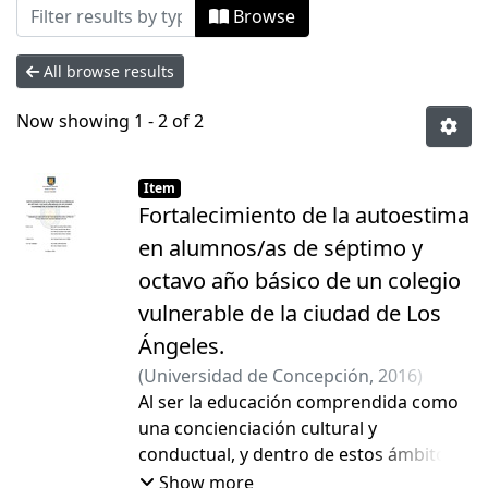
Browsing Tesis Pregrado by Subject "Ad
Browse
All browse results
Now showing
1 - 2 of 2
Item
Fortalecimiento de la autoestima
en alumnos/as de séptimo y
octavo año básico de un colegio
vulnerable de la ciudad de Los
Ángeles.
(
Universidad de Concepción
,
2016
)
Beltrán Rivas, Lucía Jacquelinne
Al ser la educación comprendida como
;
Díaz
Mieres, Yenifer Scarlett
una concienciación cultural y
;
Jeria Catalán,
Bárbara Carolina
conductual, y dentro de estos ámbitos
;
Acuña Zúñiga,
Carmen Claudia
hay muchos factores que se conjugan
Show more