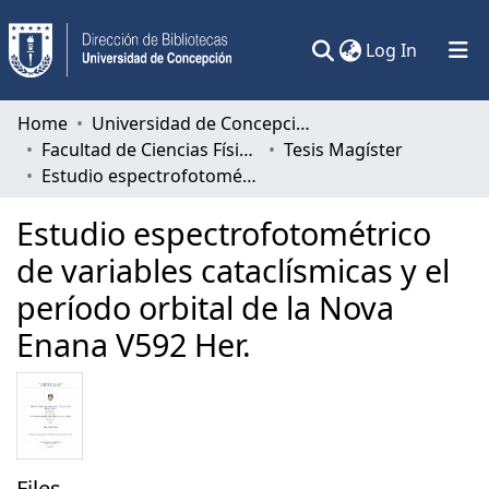
(current)
Log In
Communities & Collections
Home
Universidad de Concepción
Facultad de Ciencias Físicas y Matemáticas
Tesis Magíster
All of DSpace
Estudio espectrofotométrico de variables cataclísmicas y el período orbital de la Nova Enana V592 Her.
Statistics
Estudio espectrofotométrico
de variables cataclísmicas y el
período orbital de la Nova
Enana V592 Her.
Files