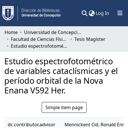
(current)
Log In
Communities & Collections
Home
Universidad de Concepción
Facultad de Ciencias Físicas y Matemáticas
Tesis Magíster
All of DSpace
Estudio espectrofotométrico de variables cataclísmicas y el período orbital de la Nova Enana V592 Her.
Statistics
Estudio espectrofotométrico
de variables cataclísmicas y el
período orbital de la Nova
Enana V592 Her.
Simple item page
dc.contributor.advisor
Mennickent Cid, Ronald Enri