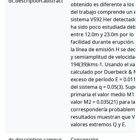
dc.description.abstract
obtenido es diferente a los 
del trabajo comprende un es
sistema V592 Her detectado d
ha sido poco estudiada debid
entre 12.0m y 23.0m por lo q
facilidad durante erupción. De
la línea de emisión H se dedu
y semiamplitud de velocidad r
194(39)kms-1. Usando el val
calculado por Duerbeck & Me
exceso de período E = 0.011
del sistema q = 0.05(3). Supo
primaria el valor medio M1 = 0
valor M2 = 0.035(21) para la 
correspondería probablemen
resultados muestran que V59
valores extremos Q y E.
dc.description.campus
Concepción