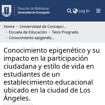
(current)
Log In
Communities & Collections
Home
Universidad de Concepción
Escuela de Educación
Tesis Pregrado
All of DSpace
Conocimiento epigenético y su impacto en la participación ciudadana y estilo de vida en estudiantes de un establecimiento educacional ubicado en la ciudad de Los Ángeles.
Statistics
Conocimiento epigenético y su
impacto en la participación
ciudadana y estilo de vida en
estudiantes de un
establecimiento educacional
ubicado en la ciudad de Los
Ángeles.