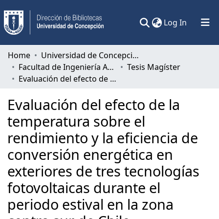
(current)
Log In
Communities & Collections
Home
Universidad de Concepción
Facultad de Ingeniería Agrícola
Tesis Magíster
All of DSpace
Evaluación del efecto de la temperatura sobre el rendimiento y la eficiencia de conversión energética en exteriores de tres tecnologías fotovoltaicas durante el periodo estival en la zona centro sur de Chile.
Statistics
Evaluación del efecto de la
temperatura sobre el
rendimiento y la eficiencia de
conversión energética en
exteriores de tres tecnologías
fotovoltaicas durante el
periodo estival en la zona