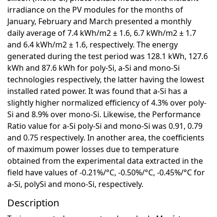
irradiance on the PV modules for the months of
January, February and March presented a monthly
daily average of 7.4 kWh/m2 ± 1.6, 6.7 kWh/m2 ± 1.7
and 6.4 kWh/m2 ± 1.6, respectively. The energy
generated during the test period was 128.1 kWh, 127.6
kWh and 87.6 kWh for poly-Si, a-Si and mono-Si
technologies respectively, the latter having the lowest
installed rated power. It was found that a-Si has a
slightly higher normalized efficiency of 4.3% over poly-
Si and 8.9% over mono-Si. Likewise, the Performance
Ratio value for a-Si poly-Si and mono-Si was 0.91, 0.79
and 0.75 respectively. In another area, the coefficients
of maximum power losses due to temperature
obtained from the experimental data extracted in the
field have values of -0.21%/°C, -0.50%/°C, -0.45%/°C for
a-Si, polySi and mono-Si, respectively.
Description