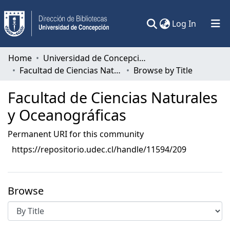
(current)
Log In
Communities & Collections
Home
Universidad de Concepción
Facultad de Ciencias Naturales y Oceanográficas
Browse by Title
All of DSpace
Facultad de Ciencias Naturales
y Oceanográficas
Permanent URI for this community
https://repositorio.udec.cl/handle/11594/209
Browse