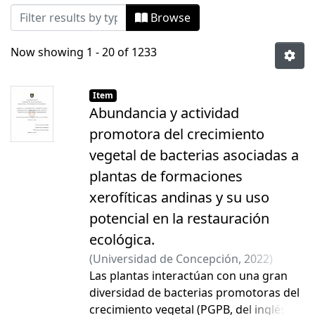
Browsing Facultad de Ciencias Naturales
Browse
Now showing
1 - 20 of 1233
Item
Abundancia y actividad
promotora del crecimiento
vegetal de bacterias asociadas a
plantas de formaciones
xerofíticas andinas y su uso
potencial en la restauración
ecológica.
(
Universidad de Concepción
,
2022
)
Aguilera Torres, Carla
Las plantas interactúan con una gran
;
Sierra Almeida,
Ángela Paola
diversidad de bacterias promotoras del
;
Schoebitz Cid, Mauricio
Iván Antonio
crecimiento vegetal (PGPB, del inglés