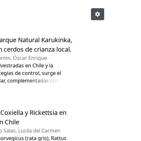
Parque Natural Karukinka,
n cerdos de crianza local.
amm, Óscar Enrique
vestradas en Chile y la
egias de control, surge el
ular, complementadas con
esperable de la población de
 el otoño del 2011, se recopiló
signos inequívocos de la
se obtuvieron mediante caza, 37
oxiella y Rickettsia en
ribución. Se analizó la
n Chile
i microsatélites de cada
 Salas, Lucila del Carmen
Sumado al análisis molecular, se
orvegicus (rata gris), Rattus