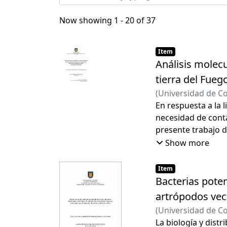
Now showing
1 - 20 of 37
Item
Análisis molecu
tierra del Fueg
(
Universidad de C
En respuesta a la 
necesidad de conta
presente trabajo 
investigación bioló
Show more
cerdos asilvestrado
información a part
Item
presencia de la es
Bacterias poten
ejemplares del suro
artrópodos vec
variación genética
(
Universidad de C
ejemplar silvestre
La biología y distr