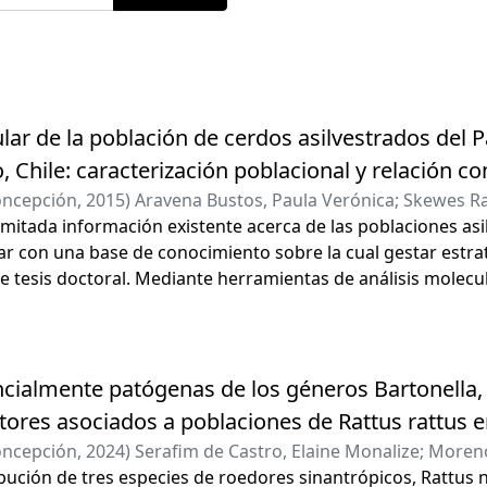
lar de la población de cerdos asilvestrados del 
o, Chile: caracterización poblacional y relación co
oncepción
,
2015
)
Aravena Bustos, Paula Verónica
;
Skewes R
limitada información existente acerca de las poblaciones asil
r con una base de conocimiento sobre la cual gestar estrat
de tesis doctoral. Mediante herramientas de análisis molec
gica, se interpretó la historia, estado actual y pronóstico 
s de Isla Tierra del Fuego, Chile. Entre el verano del 2010 y
ir de encuestas y entrevistas, además de la indagación de 
pecie en el sur de Tierra del Fuego (TDF). Posteriormente, 
cialmente patógenas de los géneros Bartonella, C
este (Timaukel) y cinco del sureste (Vicuña) del área de dist
tores asociados a poblaciones de Rattus rattus e
 de la región control del ADN mitocondrial (D−loop) y 12 loc
oncepción
,
2024
)
Serafim de Castro, Elaine Monalize
;
Moreno
 incluidos 33 fetos, además de diez cerdos de crianza local. 
ibución de tres especies de roedores sinantrópicos, Rattus n