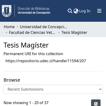
(current)
Log In
Communities & Collections
Home
Universidad de Concepción
Facultad de Ciencias Veterinarias
Tesis Magíster
All of DSpace
Tesis Magíster
Statistics
Permanent URI for this collection
https://repositorio.udec.cl/handle/11594/207
Browse
Recent Submissions
Now showing
1 - 20 of 37