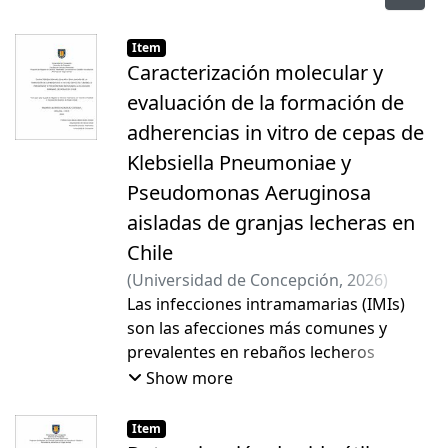
Item
Caracterización molecular y
evaluación de la formación de
adherencias in vitro de cepas de
Klebsiella Pneumoniae y
Pseudomonas Aeruginosa
aisladas de granjas lecheras en
Chile
(
Universidad de Concepción
,
2026
)
González Córdova, Brandon Alfredo
Las infecciones intramamarias (IMIs)
;
Muñoz Domon, Marcos Alberto
son las afecciones más comunes y
prevalentes en rebaños lecheros
bovinos a nivel mundial. Las IMIs
Show more
bovinas son producidas generalmente
por patógenos de tipo bacteriano
Item